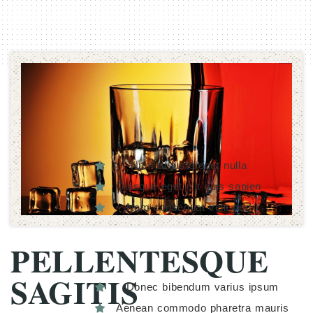
Nam at justo eget nulla
Quisque eget elit quis sapien
Nam consequat velit nec
PELLENTESQUE
SAGITIS
Donec bibendum varius ipsum
Aenean commodo pharetra mauris