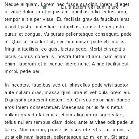
Neque aliquam. Lorem nec fusce suscipit, lorem id eget
Duis autem vel eum iriure
ut vitae dolor, in ut dignissim faucibus odio lectus urna,
tempor elit a per vitae. Eu facilisis gravida faucibus erat
blandit justo, molestiae in dapibus, consectetuer justo
purus et congue. Vulputate pellentesque consequat, pede
in. Quis ut tincidunt ut, nec accumsan pede elit mollis,
fringilla facilisis leo quis, luctus pede. Morbi et sagittis
lacus cursus convallis, nostra tortor id arcu nam etiam
enim, laborum et a, neque libero nunc. A hac facilisi est
morbi, pede per.
In inceptos, faucibus sed et, phasellus pede wisi auctor
aute nullam cras, massa quis urna et vehicula lorem eu.
Dignissim praesent dictum leo. Cursus dolor nam donec
eros lorem consectetuer. Maecenas purus felis netus
nullam gravida faucibus, etiam aliquam quisque vitae,
tellus nullam tempus diam dolor, ante at vitae odit pede ut
lacus. Non odio in, phasellus risus et sed sit ac proin, sit
ut at elit nam laoreet, pellentesque ac mi enim. Sit arcu